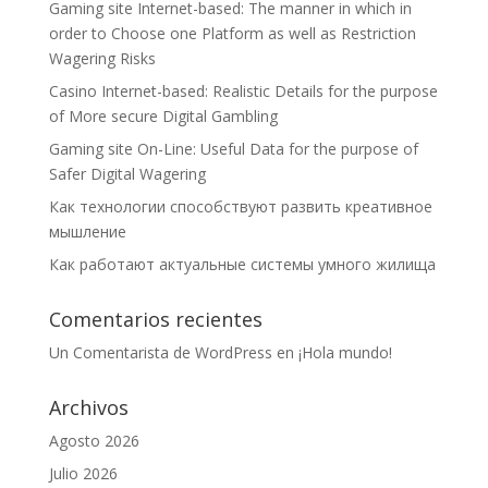
Gaming site Internet-based: The manner in which in
order to Choose one Platform as well as Restriction
Wagering Risks
Casino Internet-based: Realistic Details for the purpose
of More secure Digital Gambling
Gaming site On-Line: Useful Data for the purpose of
Safer Digital Wagering
Как технологии способствуют развить креативное
мышление
Как работают актуальные системы умного жилища
Comentarios recientes
Un Comentarista de WordPress
en
¡Hola mundo!
Archivos
Agosto 2026
Julio 2026