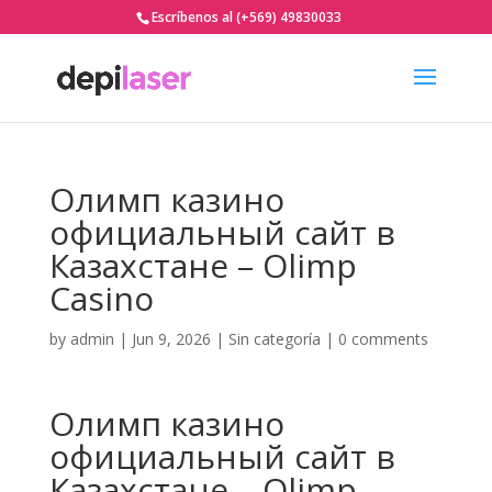
Escríbenos al (+569) 49830033
Олимп казино
официальный сайт в
Казахстане – Olimp
Casino
by
admin
|
Jun 9, 2026
|
Sin categoría
|
0 comments
Олимп казино
официальный сайт в
Казахстане – Olimp