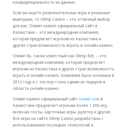
конфиденциальность их данных.
Если вы ищете развлекательные игры и реальные
выигрыши, то Olimp Casino – это отличный выбор
для вас. Олимп казино официальный сайт в
Казахстане – это международная компания,
которая предлагает игрокам из Казахстана и
других стран возможность играть в онлайн-казино.
Олимп бк, также известный как Olimp Bet, – это
международная компания, которая предлагает
игрокам из Казахстана и других стран возможность
играть в онлайн-казино. Компания была основана в
2012 году и с тех пор стала одним из лидеров в
области онлайн-казино.
Олимп казино официальный сайт
олимп ком
в
Казахстане предлагает игрокам более 1 000 игр,
включая слоты, карточные игры, рулетку и другие.
Все игры на сайте Olimp Casino разработаны с
использованием последних технологий и